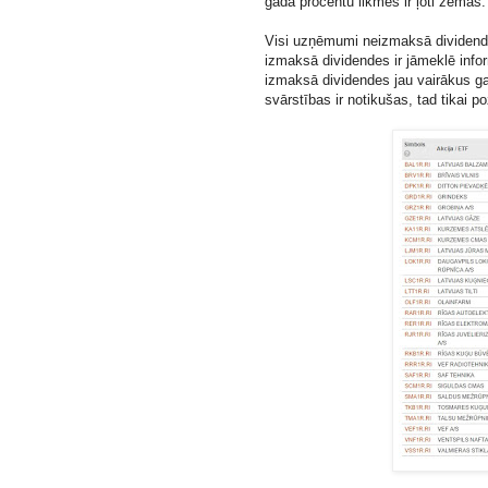
gada procentu likmes ir ļoti zemas.
Visi uzņēmumi neizmaksā dividende
izmaksā dividendes ir jāmeklē infor
izmaksā dividendes jau vairākus g
svārstības ir notikušas, tad tikai po