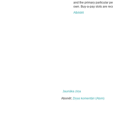
and the primary particular per
own. Buy-a-pay slots are reco
Atbildēt
Jaunāka ziņa
Abonēt:
Ziņas komentāri (Atom)