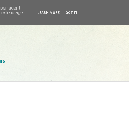
 user-agent
nerate usage
LEARN MORE
GOT IT
urs