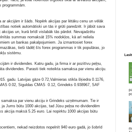
rex programmām.
a ar akcijām ir šāds. Nopērk akcijas par lētāku cenu un vēlāk
ības notiek automātiski un tās ir grūti paredzēt. Ir jābūt sava
kt akcijas un, kurā brīdī vislabāk tās pārdot. Nevajadzētu
pelnītās summas nomaksāt 15% nodokļos, kā arī neliela
umiem un bankas pakalpojumiem. Ja izmantosiet forex
azākas, tieši tādēļ šīs forex programmas ir tik populāras, jo
okļu sistēmu.
Lasīt
cijām ir dividendes. Katru gadu, ja firma ir ar pozitīvu peļņu,
ksāta dividendes. Parasti tiek noteikta samaksa par vienu akciju.
015. gadu. Latvijas gāze 0.72,Valmieras stikla šķiedra 0.1176,
AS 0.02, Siguldas CMAS 0.12, Grindeks 0.938967, SAF
pa
po
a samaksa par vienu akciju ir Grindeks uzņēmumam. Tie ir
ē, ja Jums būtu 1000 akcijas, tad Jūsu peļņa no dividendēm
ks akcija maksā 5.25 euro. Lai nopirktu 1000 akcijas būtu
entiem, nekad neizdotos nopelnīt 940 euro gadā, jo šobrīd
me