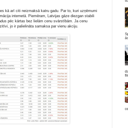
šo
s kā arī citi neizmaksā katru gadu. Par to, kuri uzņēmumi
mācija internetā. Piemēram, Latvijas gāze diezgan stabili
adus pēc kārtas bez lielām cenu svārstībām. Ja cenu
zitīvi, jo ir palielināta samaksa par vienu akciju.
Sp
ād
d
fi
ce