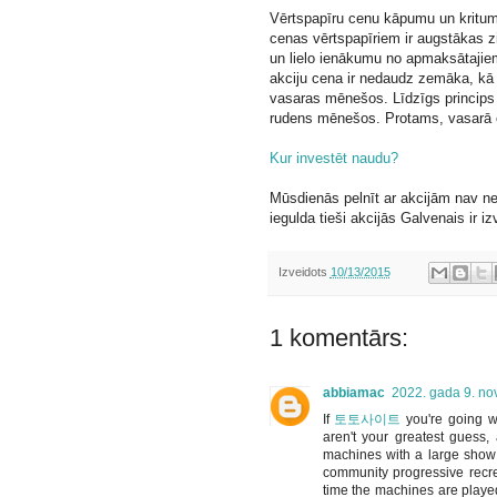
Vērtspapīru cenu kāpumu un kritum
cenas vērtspapīriem ir augstākas zi
un lielo ienākumu no apmaksātajiem
akciju cena ir nedaudz zemāka, kā 
vasaras mēnešos. Līdzīgs princips i
rudens mēnešos. Protams, vasarā ci
Kur investēt naudu?
Mūsdienās pelnīt ar akcijām nav nek
iegulda tieši akcijās Galvenais ir iz
Izveidots
10/13/2015
1 komentārs:
abbiamac
2022. gada 9. no
If
토토사이트
you're going w
aren't your greatest guess,
machines with a large show b
community progressive recre
time the machines are played