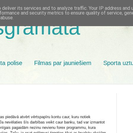
deliver its services and to analyze traffic. Your IP address and
formance and security metrics to ensure quality of service, ge
 abuse.
sgrāmata
ta polise
Filmas par jauniešiem
Sporta uzt
as piedāvā atvērt vērtspapīru kontu caur, kuru notiek
Ja nevēlaties šīs darbības veikt caur banku, tad var izmantot
nīgais pagaidām nezinu nevienu forex programmu, kura
ijas. Taču, ja esat nolēmusi tirgoties tikai ar ārvalstu akcijām,