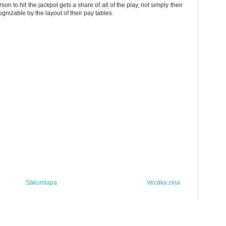
son to hit the jackpot gets a share of all of the play, not simply their
gnizable by the layout of their pay tables.
Sākumlapa
Vecāka ziņa