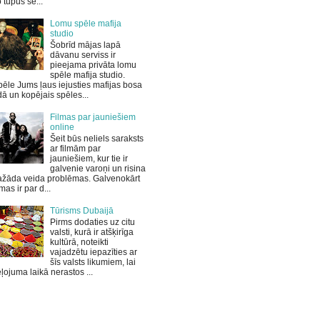
 tupus sē...
Lomu spēle mafija
studio
Šobrīd mājas lapā
dāvanu serviss ir
pieejama privāta lomu
spēle mafija studio.
ēle Jums ļaus iejusties mafijas bosa
ā un kopējais spēles...
Filmas par jauniešiem
online
Šeit būs neliels saraksts
ar filmām par
jauniešiem, kur tie ir
galvenie varoņi un risina
ažāda veida problēmas. Galvenokārt
lmas ir par d...
Tūrisms Dubaijā
Pirms dodaties uz citu
valsti, kurā ir atšķirīga
kultūrā, noteikti
vajadzētu iepazīties ar
šīs valsts likumiem, lai
ļojuma laikā nerastos ...