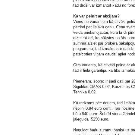
tad droši var izmantot kādu no fo
Kā var pelnīt ar akcijām?
Viens no variantiem kā cilvēki peln
pārdod par lielāku cenu. Cenu svārst
veida priekšnojautai, kurā brīdī pir
aizmirst arī, ka nāksies no šīs no
summa aiziet par brokera pakalpoj
programmu, tad izmaksas ir daudz m
pateicoties viņām daudzi apiet nod
Otrs variants, kā cilvēki pelna ar ak
tad ir liela garantija, ka tiks izma
Piemēram, šobrīd ir šādi dati par 2
Siguldas CMAS 0.02, Kurzemes CM
Tehnika 0.02.
Kā redzams pēc datiem, tad lielāk
nepilni 0,94 euro centi. Tas nozīm
būtu 940 euro. Šobrīd viena Grinde
jāiegulda 5250 euro.
Noguldot šādu summu bankā uz proc