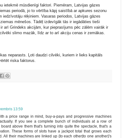
u ietekmē mūsdienīgi faktori. Piemēram, Latvijas gāzes
emas periodā, jo to vērtība kāpj saistībā ar apkures sezonu
 iedzīvotāju rēķiniem. Vasaras periodos, Latvijas gāzes
ziemas mēnešos. Tādēļ izdevīgāk tās ir iegādāties tieši
r arī Grindeks akcijām, kur pieprasījums pēc zālēm vairāk ir
lvēki slimo mazāk, līdz ar to arī akciju cenas ir zemākas.
as neparasts. Ļoti daudzi cilvēki, kuriem ir lieks kapitāls
vērtēt riska faktorus.
vembris 13:59
ith a price range in mind, buy-a-pays and progressive machines
 actually. If you see a complete bunch of individuals at a row of
oard above them that's turning into quite the spectacle, that's a
ation. These forms of slots have a jackpot total that grows each
. All their machines are linked up {to each other|to one another}'s