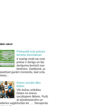
ākie raksti
Pārbaudīt octa polises
termiņu bezmaksas
Ir svarīgi zināt vai octa
polise ir derīga un tās
derīguma termiņš nav
beidzies. Gadījumā, ja
laidīsiet garām momentu, kad octa
lises...
Krievu sociālo tīklu
bildes
Vēl dažas unikālas
bildes no krievu
sociālajiem tīkliem. Puiši
ar plastmasenēm un
itenes saģērbušās kā ...... Nesaprotu