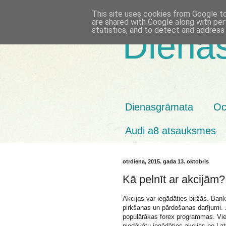
This site uses cookies from Google to 
are shared with Google along with per
statistics, and to detect and address
Diena
Dienasgrāmata
Oc
Audi a8 atsauksmes
otrdiena, 2015. gada 13. oktobris
Kā pelnīt ar akcijām?
Akcijas var iegādāties biržās. Bank
pirkšanas un pārdošanas darījumi. 
populārākas forex programmas. Vie
piedāvātu iegādāties akcijas no Latv