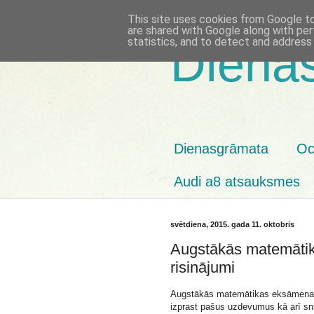
This site uses cookies from Google to 
are shared with Google along with per
statistics, and to detect and address
Diena
Dienasgrāmata
Oc
Audi a8 atsauksmes
svētdiena, 2015. gada 11. oktobris
Augstākās matemāti
risinājumi
Augstākās matemātikas eksāmena at
izprast pašus uzdevumus kā arī sn