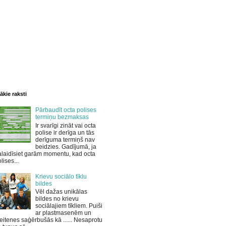
ākie raksti
Pārbaudīt octa polises
termiņu bezmaksas
Ir svarīgi zināt vai octa
polise ir derīga un tās
derīguma termiņš nav
beidzies. Gadījumā, ja
laidīsiet garām momentu, kad octa
lises...
Krievu sociālo tīklu
bildes
Vēl dažas unikālas
bildes no krievu
sociālajiem tīkliem. Puiši
ar plastmasenēm un
itenes saģērbušās kā ...... Nesaprotu