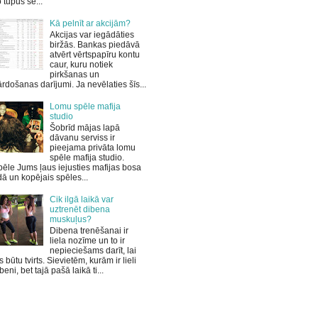
 tupus sē...
Kā pelnīt ar akcijām?
Akcijas var iegādāties
biržās. Bankas piedāvā
atvērt vērtspapīru kontu
caur, kuru notiek
pirkšanas un
rdošanas darījumi. Ja nevēlaties šīs...
Lomu spēle mafija
studio
Šobrīd mājas lapā
dāvanu serviss ir
pieejama privāta lomu
spēle mafija studio.
ēle Jums ļaus iejusties mafijas bosa
ā un kopējais spēles...
Cik ilgā laikā var
uztrenēt dibena
muskuļus?
Dibena trenēšanai ir
liela nozīme un to ir
nepieciešams darīt, lai
s būtu tvirts. Sievietēm, kurām ir lieli
beni, bet tajā pašā laikā ti...