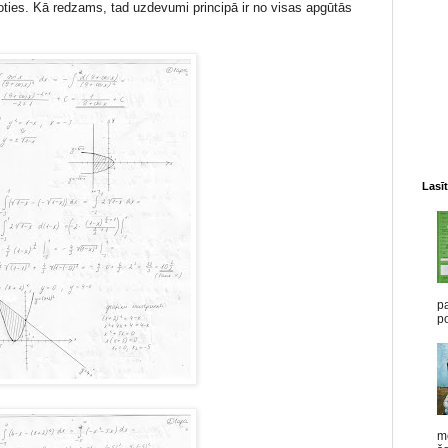
ties. Kā redzams, tad uzdevumi principā ir no visas apgūtās
Lasīt
pa
po
me