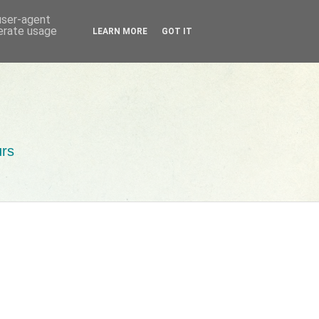
 user-agent
nerate usage
LEARN MORE
GOT IT
urs