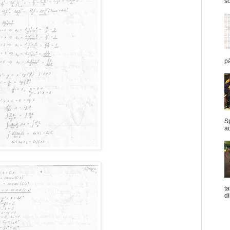
šo
pā
Sp
ād
ta
di