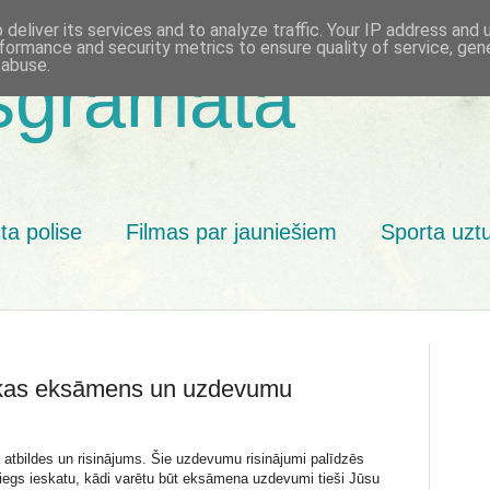
deliver its services and to analyze traffic. Your IP address and
formance and security metrics to ensure quality of service, ge
 abuse.
sgrāmata
ta polise
Filmas par jauniešiem
Sporta uzt
kas eksāmens un uzdevumu
bildes un risinājums. Šie uzdevumu risinājumi palīdzēs
iegs ieskatu, kādi varētu būt eksāmena uzdevumi tieši Jūsu