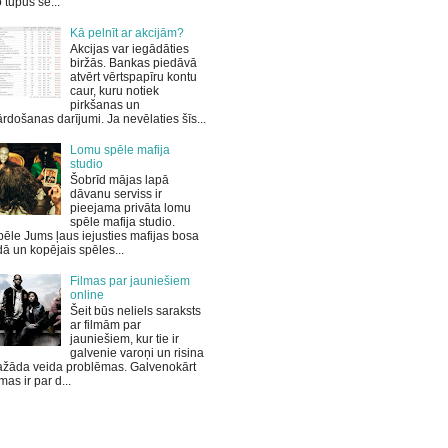
 tupus sē...
Kā pelnīt ar akcijām?
Akcijas var iegādāties
biržās. Bankas piedāvā
atvērt vērtspapīru kontu
caur, kuru notiek
pirkšanas un
rdošanas darījumi. Ja nevēlaties šīs...
Lomu spēle mafija
studio
Šobrīd mājas lapā
dāvanu serviss ir
pieejama privāta lomu
spēle mafija studio.
ēle Jums ļaus iejusties mafijas bosa
ā un kopējais spēles...
Filmas par jauniešiem
online
Šeit būs neliels saraksts
ar filmām par
jauniešiem, kur tie ir
galvenie varoņi un risina
ažāda veida problēmas. Galvenokārt
lmas ir par d...