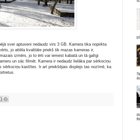
šo
pā
pējā sver aptuveni nedaudz virs 3 GB. Kamera tika nopirkta
vērts, jo attēla kvalitāte priekš tik mazas kameras ir,
mazais izmērs, jo to ērti var iemest kabatā un tā galīgi
kameru un sāc filmēt. Kamera ir nedaudz lielāka par sērkociņu
 sērkociņu kastītes. Ir arī priekšējais displejs tas nozīmē, ka
ortretus.
Sp
ād
d
fi