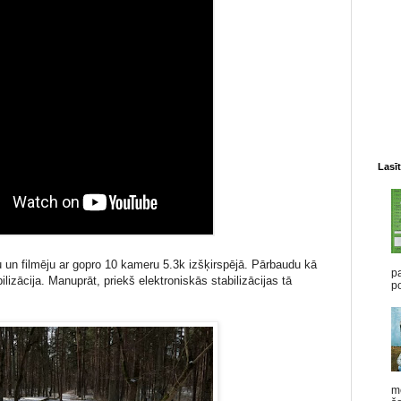
Lasīt
 un filmēju ar gopro 10 kameru 5.3k izšķirspējā. Pārbaudu kā
pa
lizācija. Manuprāt, priekš elektroniskās stabilizācijas tā
po
me