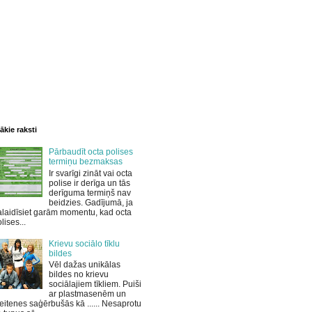
ākie raksti
Pārbaudīt octa polises
termiņu bezmaksas
Ir svarīgi zināt vai octa
polise ir derīga un tās
derīguma termiņš nav
beidzies. Gadījumā, ja
laidīsiet garām momentu, kad octa
lises...
Krievu sociālo tīklu
bildes
Vēl dažas unikālas
bildes no krievu
sociālajiem tīkliem. Puiši
ar plastmasenēm un
itenes saģērbušās kā ...... Nesaprotu