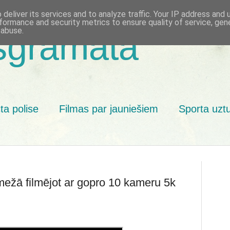
deliver its services and to analyze traffic. Your IP address and
formance and security metrics to ensure quality of service, ge
 abuse.
sgrāmata
ta polise
Filmas par jauniešiem
Sporta uzt
mežā filmējot ar gopro 10 kameru 5k