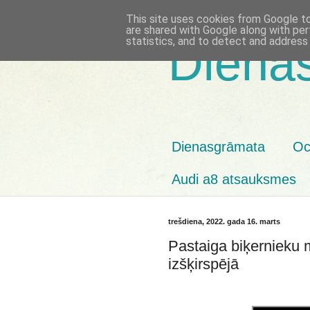
This site uses cookies from Google to 
are shared with Google along with per
statistics, and to detect and address
Diena
Dienasgrāmata
Oc
Audi a8 atsauksmes
trešdiena, 2022. gada 16. marts
Pastaiga biķernieku 
izšķirspējā