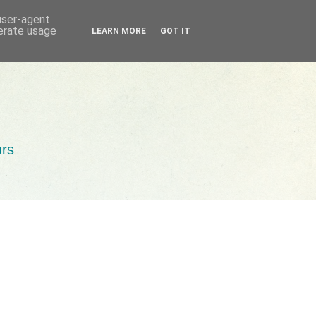
 user-agent
nerate usage
LEARN MORE
GOT IT
urs