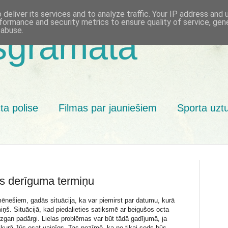
deliver its services and to analyze traffic. Your IP address and
formance and security metrics to ensure quality of service, ge
 abuse.
sgrāmata
ta polise
Filmas par jauniešiem
Sporta uzt
es derīguma termiņu
mēnešiem, gadās situācija, ka var piemirst par datumu, kurā
ņš. Situācijā, kad piedalieties satiksmē ar beigušos octa
ezgan padārgi. Lielas problēmas var būt tādā gadījumā, ja
kurā Jūs esat vainīgs. Tas nozīmē, ka ne tikai sods būs