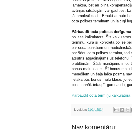
jāmaksā, bet arī pilna kompensāci
avārijas situācijām var gadīties, ka
jāsamaksā sods. Braukt ar auto bez o
octa polises termiņam un laicīgi ieg
Pārbaudīt octa polises derīguma
polises kalkulators. Šis kalkulator
termiņu, kurā šī konkrētā polise bei
par soda punktiem un medicīniskās 
par šādu octa polises termiņu, tad c
atsūtīts atgādinājums uz telefonu.
problēmām. Šāds risinājums ir ļoti ē
bonus malu klasei. Šī bonus malu kl
mēnešiem un šajā laika posmā nav b
lielāka būs bonus malu klase, jo lē
polisi sanāk ietaupīt gan naudu, gan
Pārbaudīt octa termiņu kalkulatorā
Izveidots
11/14/2014
Nav komentāru: