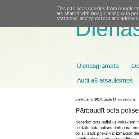
This site uses cookies from Google to 
are shared with Google along with per
statistics, and to detect and address
Diena
Dienasgrāmata
Oc
Audi a8 atsauksmes
piektdiena, 2014. gada 14. novembris
Pārbaudīt octa polis
Nopērkot octa polisi uz vairākiem 
beidzās octa polises derīguma termi
polisi, šāds prieks var izmaksāt di
notiek ceļu satiksmes negadījums, 