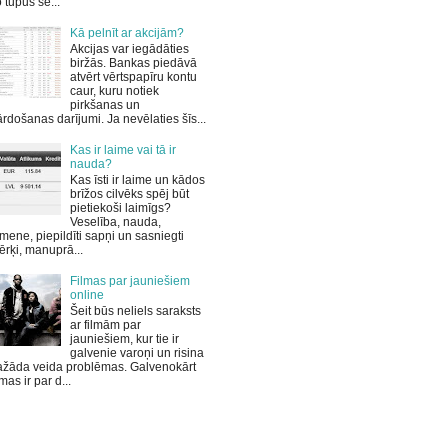
 tupus sē...
Kā pelnīt ar akcijām?
Akcijas var iegādāties
biržās. Bankas piedāvā
atvērt vērtspapīru kontu
caur, kuru notiek
pirkšanas un
rdošanas darījumi. Ja nevēlaties šīs...
Kas ir laime vai tā ir
nauda?
Kas īsti ir laime un kādos
brīžos cilvēks spēj būt
pietiekoši laimīgs?
Veselība, nauda,
mene, piepildīti sapņi un sasniegti
rķi, manuprā...
Filmas par jauniešiem
online
Šeit būs neliels saraksts
ar filmām par
jauniešiem, kur tie ir
galvenie varoņi un risina
ažāda veida problēmas. Galvenokārt
lmas ir par d...