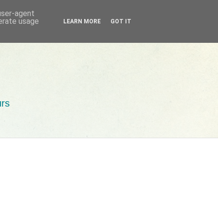
 user-agent
nerate usage
LEARN MORE
GOT IT
urs