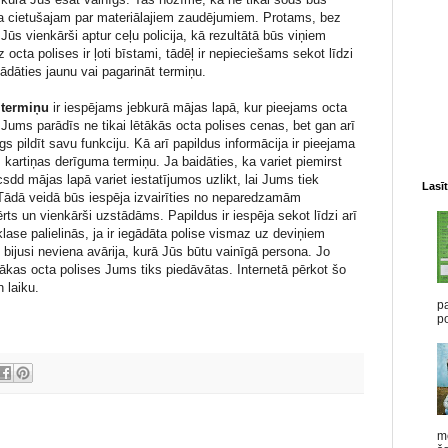
ja cietušajam par materiālajiem zaudējumiem. Protams, bez
 Jūs vienkārši aptur ceļu policija, kā rezultātā būs viņiem
cta polises ir ļoti bīstami, tādēļ ir nepieciešams sekot līdzi
ādāties jaunu vai pagarināt termiņu.
 termiņu
ir iespējams jebkurā mājas lapā, kur pieejams octa
s Jums parādīs ne tikai lētākās octa polises cenas, bet gan arī
gs pildīt savu funkciju. Kā arī papildus informācija ir pieejama
kartiņas derīguma termiņu. Ja baidāties, ka variet piemirst
sdd mājas lapā variet iestatījumos uzlikt, lai Jums tiek
Lasīt
 Tādā veidā būs iespēja izvairīties no neparedzamām
rts un vienkārši uzstādāms. Papildus ir iespēja sekot līdzi arī
ase palielinās, ja ir iegādāta polise vismaz uz deviņiem
ijusi neviena avārija, kurā Jūs būtu vainīgā persona. Jo
tākas octa polises Jums tiks piedāvātas. Internetā pērkot šo
 laiku.
pa
po
me