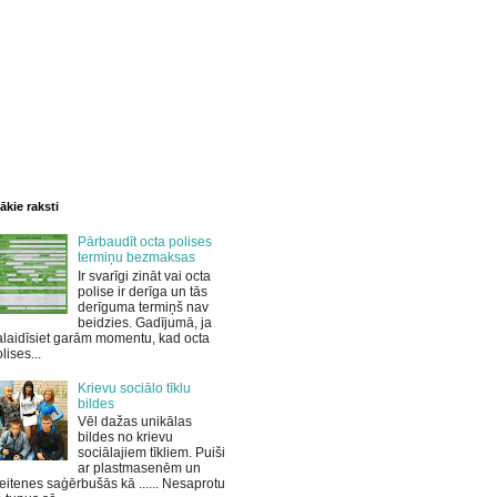
ākie raksti
Pārbaudīt octa polises
termiņu bezmaksas
Ir svarīgi zināt vai octa
polise ir derīga un tās
derīguma termiņš nav
beidzies. Gadījumā, ja
laidīsiet garām momentu, kad octa
lises...
Krievu sociālo tīklu
bildes
Vēl dažas unikālas
bildes no krievu
sociālajiem tīkliem. Puiši
ar plastmasenēm un
itenes saģērbušās kā ...... Nesaprotu