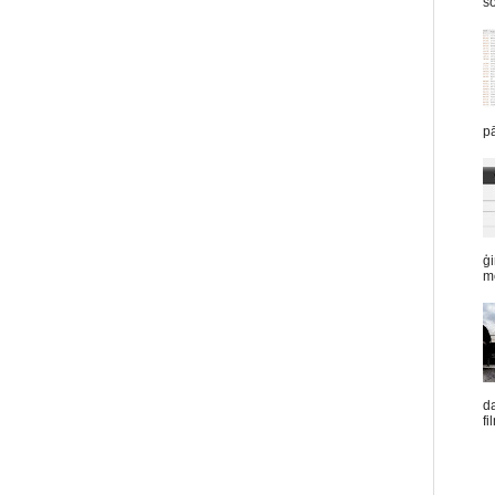
šo
pā
ģi
mē
d
fi